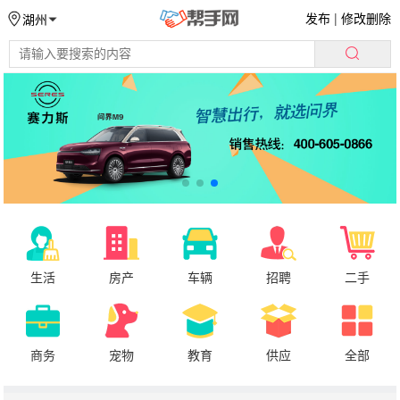
发布
|
修改删除
湖州
生活
房产
车辆
招聘
二手
商务
宠物
教育
供应
全部