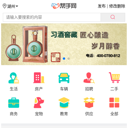
发布
|
修改删除
湖州
生活
房产
车辆
招聘
二手
商务
宠物
教育
供应
全部