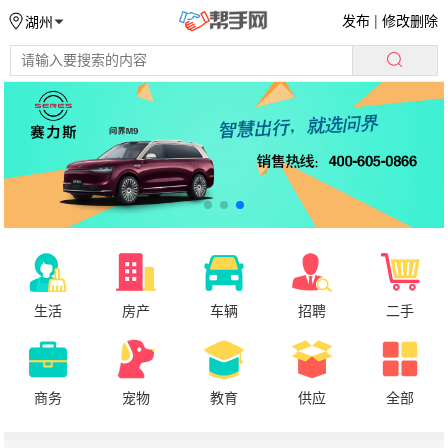
发布
|
修改删除
湖州
生活
房产
车辆
招聘
二手
商务
宠物
教育
供应
全部