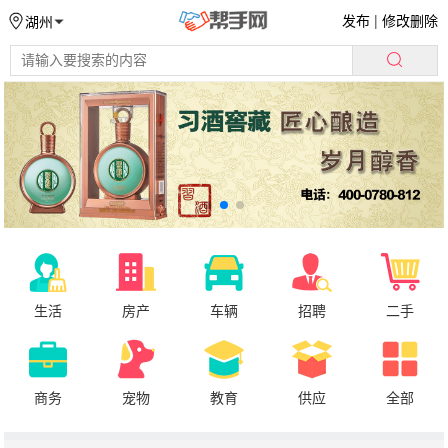
发布
|
修改删除
湖州
生活
房产
车辆
招聘
二手
商务
宠物
教育
供应
全部