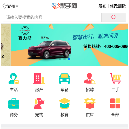
发布
|
修改删除
湖州
生活
房产
车辆
招聘
二手
商务
宠物
教育
供应
全部