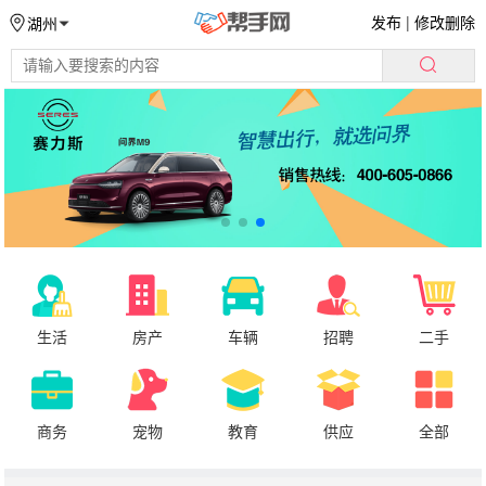
发布
|
修改删除
湖州
生活
房产
车辆
招聘
二手
商务
宠物
教育
供应
全部