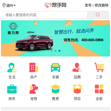
发布
|
修改删除
湖州
生活
房产
车辆
招聘
二手
商务
宠物
教育
供应
全部