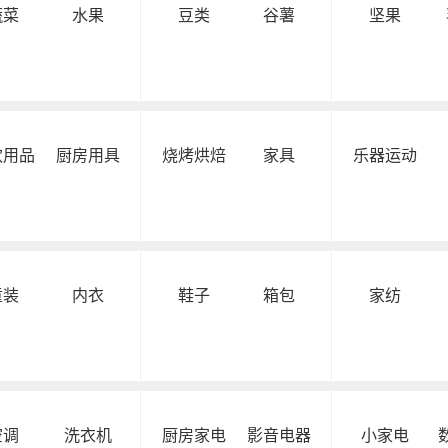
蔬菜
水果
豆类
谷薯
坚果
饮用品
厨房用具
烧烤烘焙
家具
乐器运动
童装
内衣
鞋子
箱包
家纺
空调
洗衣机
厨房家电
影音电器
小家电