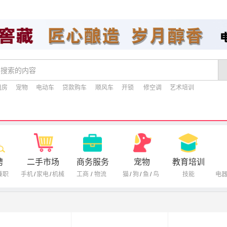
租房
宠物
电动车
贷款购车
顺风车
开锁
修空调
艺术培训
聘
二手市场
商务服务
宠物
教育培训
兼职
手机
/
家电
/
机械
工商
/
物流
猫
/
狗
/
鱼
/
鸟
技能
电