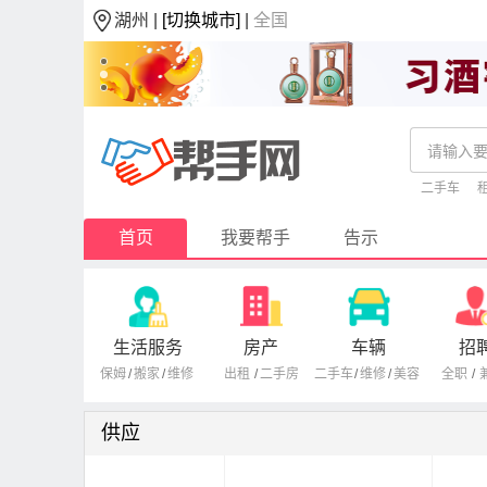
湖州 |
[切换城市]
|
全国
二手车
首页
我要帮手
告示
生活服务
房产
车辆
招
保姆
/
搬家
/
维修
出租
/
二手房
二手车
/
维修
/
美容
全职
/
供应