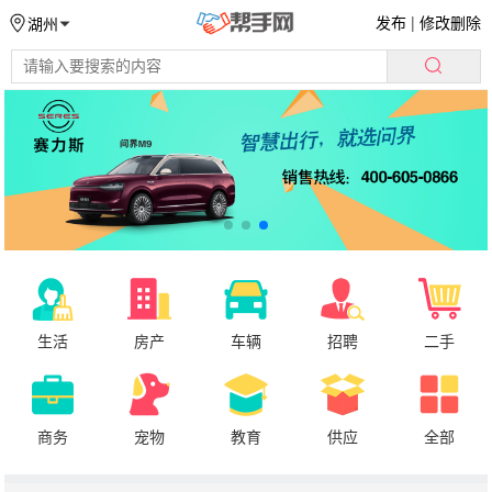
发布
|
修改删除
湖州
生活
房产
车辆
招聘
二手
商务
宠物
教育
供应
全部