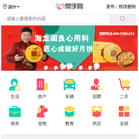
发布
|
修改删除
湖州
生活
房产
车辆
招聘
二手
商务
宠物
教育
供应
全部