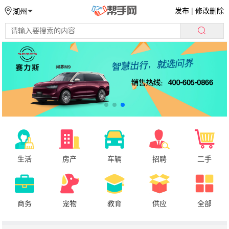
发布
|
修改删除
湖州
生活
房产
车辆
招聘
二手
商务
宠物
教育
供应
全部