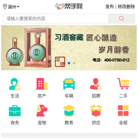
发布
|
修改删除
湖州
生活
房产
车辆
招聘
二手
商务
宠物
教育
供应
全部