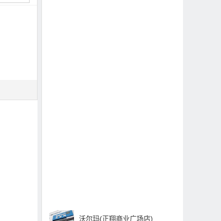
沃尔玛(正翔商业广场店)