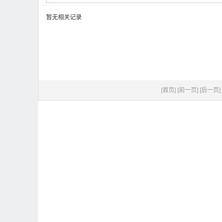
暂无相关记录
[首页]
[前一页]
[后一页]