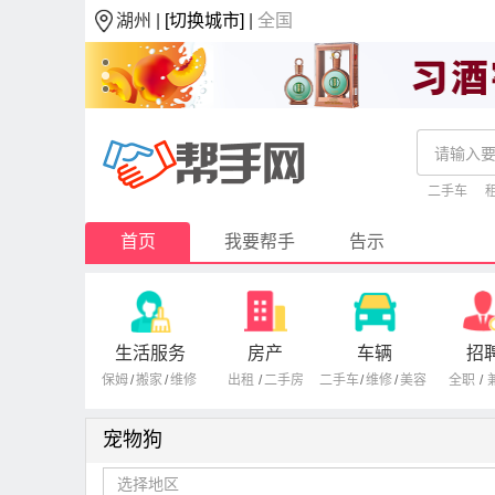
湖州 |
[切换城市]
|
全国
二手车
首页
我要帮手
告示
生活服务
房产
车辆
招
保姆
/
搬家
/
维修
出租
/
二手房
二手车
/
维修
/
美容
全职
/
宠物狗
选择地区