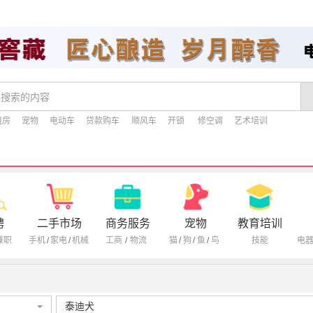
租房
宠物
电动车
贷款购车
顺风车
开锁
修空调
艺术培训
聘
二手市场
商务服务
宠物
教育培训
兼职
手机
/
家电
/
机械
工商
/
物流
猫
/
狗
/
鱼
/
鸟
技能
电
泰迪犬