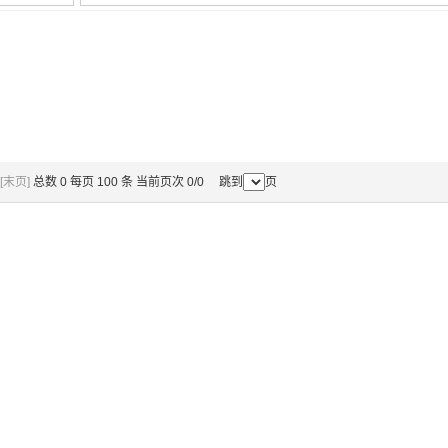
[末页]
总数 0 每页 100 条 当前页次 0/0 跳到
页