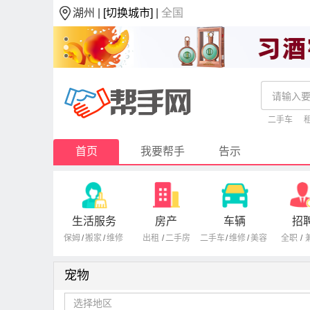
湖州 |
[切换城市]
|
全国
二手车
首页
我要帮手
告示
生活服务
房产
车辆
招
保姆
/
搬家
/
维修
出租
/
二手房
二手车
/
维修
/
美容
全职
/
宠物
选择地区