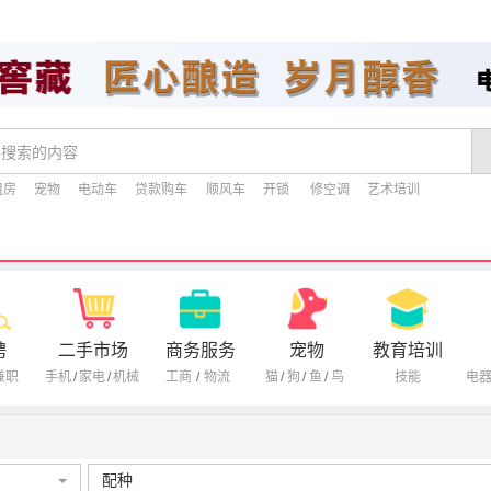
租房
宠物
电动车
贷款购车
顺风车
开锁
修空调
艺术培训
聘
二手市场
商务服务
宠物
教育培训
兼职
手机
/
家电
/
机械
工商
/
物流
猫
/
狗
/
鱼
/
鸟
技能
电
配种