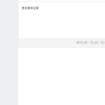
暂无相关记录
[首页]
[前一页]
[后一页]