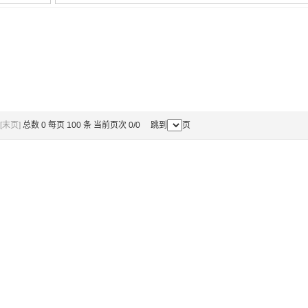
[末页]
总数 0 每页 100 条 当前页次 0/0 跳到
页