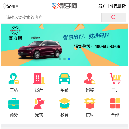
发布
|
修改删除
湖州
生活
房产
车辆
招聘
二手
商务
宠物
教育
供应
全部